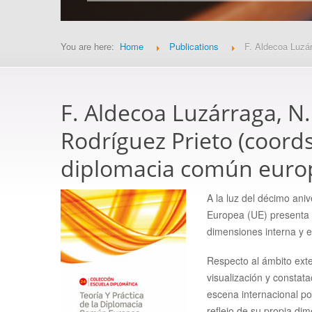
You are here:
Home
Publications
F. Aldecoa Luzár
F. Aldecoa Luzárraga, N.
Rodríguez Prieto (coords.
diplomacia común euro
A la luz del décimo aniv
Europea (UE) presenta u
dimensiones interna y e
Respecto al ámbito exte
visualización y constat
escena internacional p
reflejo de su propia dim