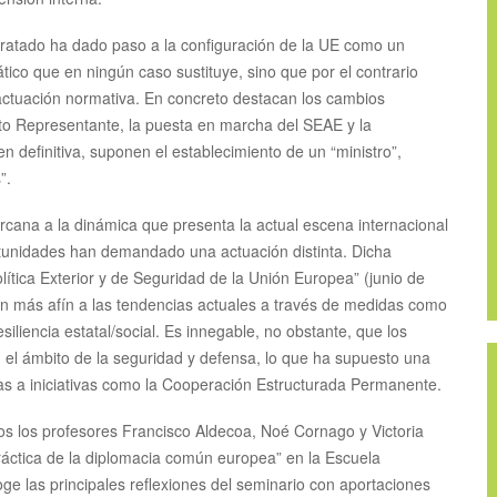
l tratado ha dado paso a la configuración de la UE como un
tico que en ningún caso sustituye, sino que por el contrario
 actuación normativa. En concreto destacan los cambios
lto Representante, la puesta en marcha del SEAE y la
 definitiva, suponen el establecimiento de un “ministro”,
”.
rcana a la dinámica que presenta la actual escena internacional
tunidades han demandado una actuación distinta. Dicha
lítica Exterior y de Seguridad de la Unión Europea” (junio de
ón más afín a las tendencias actuales a través de medidas como
siliencia estatal/social. Es innegable, no obstante, que los
 el ámbito de la seguridad y defensa, lo que ha supuesto una
ias a iniciativas como la Cooperación Estructurada Permanente.
ios los profesores Francisco Aldecoa, Noé Cornago y Victoria
ráctica de la diplomacia común europea” en la Escuela
oge las principales reflexiones del seminario con aportaciones