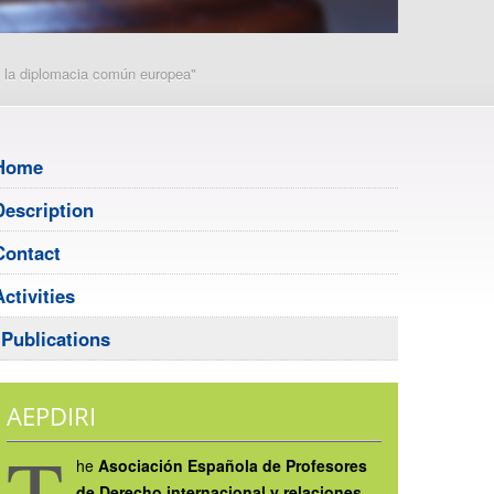
de la diplomacia común europea"
Home
Description
Contact
Activities
Publications
AEPDIRI
T
he
Asociación Española de Profesores
de Derecho internacional y relaciones